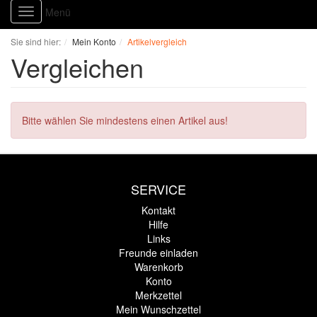
Menü
Toggle
navigation
Sie sind hier:
Mein Konto
Artikelvergleich
Vergleichen
Bitte wählen Sie mindestens einen Artikel aus!
SERVICE
Kontakt
Hilfe
Links
Freunde einladen
Warenkorb
Konto
Merkzettel
Mein Wunschzettel