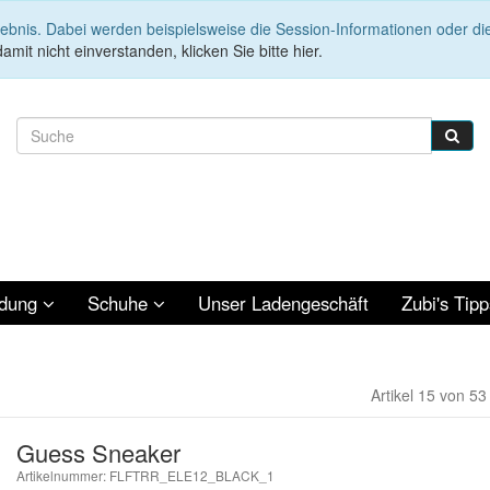
lebnis. Dabei werden beispielsweise die Session-Informationen oder d
amit nicht einverstanden, klicken Sie bitte hier.
idung
Schuhe
Unser Ladengeschäft
Zubi's Tipp
Artikel 15 von 53
Guess Sneaker
Artikelnummer: FLFTRR_ELE12_BLACK_1