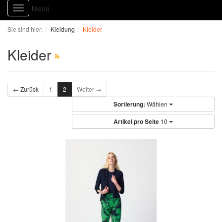
Menü
Toggle
navigation
Sie sind hier:
Kleidung
Kleider
Kleider
← Zurück
1
2
Weiter →
Sortierung:
Wählen
Artikel pro Seite
10